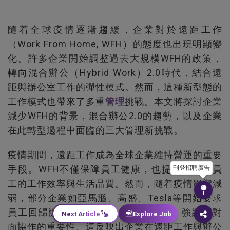
隨着全球疫情逐漸趨緩，企業對於遠距工作
（Work From Home, WFH）的態度也出現明顯變
化。許多企業開始調整過去大規模WFH的政策，
轉向混合辦公（Hybrid Work）2.0時代，結合遠
距與辦公室工作的彈性模式。然而，這種新型態的
工作模式也帶來了多重
管理
挑戰。本文將探討企業
減少WFH的背景，混合辦公2.0的趨勢，以及企業
在此轉型過程中面臨的三大管理新挑戰。
疫情期間，遠距工作成為全球企業維持營運的重要
手段。WFH不僅保障員工健康，也提升了部分員
刊登招聘廣告
工的工作效率與生活品質。然而，隨着疫情影響減
弱，部分企業如亞馬遜、高盛、Tesla等開始要求
員工回歸辦公室，甚至取消WFH政策，強調面對
Next Article
Explore Job
面協作的重要性。這反映出企業在遠距工作與辦公