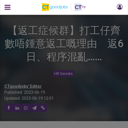
【返工症候群】打工仔齊
數唔鍾意返工嘅理由 返6
日、程序混亂……
HR Secrets
CTgoodjobs' Editor
Published:
2023-06-19
Updated:
2023-06-19 12:01