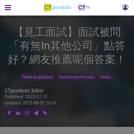
【見工面試】面試被問
「有無In其他公司」點答
好？網友推薦呢個答案！
Talent Acquisition
Recruitment Process
Video
CTgoodjobs' Editor
Published:
2023-07-12
Updated:
2023-08-01 16:50