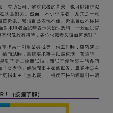
段，有助公司了解求職者的背景，也可以讓求職
在衡量對方。然而，不少求職者，尤其是一眾
相當緊張。緊張自己表現不佳、緊張自己不懂得
…面對求職者面試時表示未如理想時，一般面試官
沒有想像般有禮時，各位求職者又該如何應對？
發文分享指當年剛畢業尋找第一份工作時，碰巧遇上
一輪面試時，書店要求事主以廣東話、普通話，
是到了第二輪面試時，面試官便對事主諸多刁
如「查家宅」般詢問事主家庭狀況。畢業生事主
官更指事主「無老竇」。極度不快的經歷引來網
R！（按圖了解）