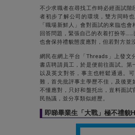
不少求職者在尋找工作時必經面試階
者初步了解公司的環境，雙方同時也
「職場新鮮人」會對面試的來臨也會
回答問題，緊張自己的衣着打扮等…
也會保持禮貌態度應對，但若對方並
網民在網上平台「Threads」上
書店聘請員工，於是便前往面試。第
以及英文對答，事主也輕鬆通過。可
難，首先批評事主學歷不佳，及後更
不懂應對，只好和盤托出，豈料面試
民熱議，並分享類似經歷。
即睇畢業生「大戰」極不禮貌H