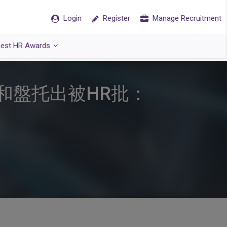
Login
Register
Manage Recruitment
est HR Awards
和盤托出被HR批：