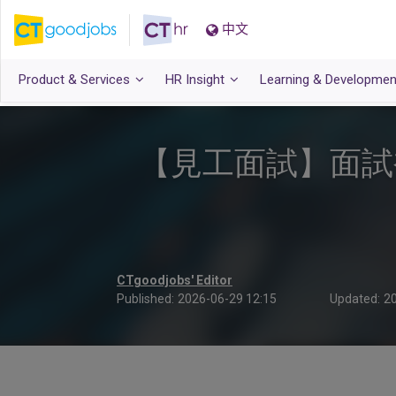
中文
Product & Services
HR Insight
Learning & Developmen
【見工面試】面試
CTgoodjobs' Editor
Published:
2026-06-29 12:15
Updated:
20