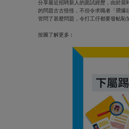
分享最近招聘新人的面試經歷，由於當
的問題古古怪怪，不但令求職者「𢱑爆
管問了甚麼問題，令打工仔都要發帖恥
按圖了解更多︰