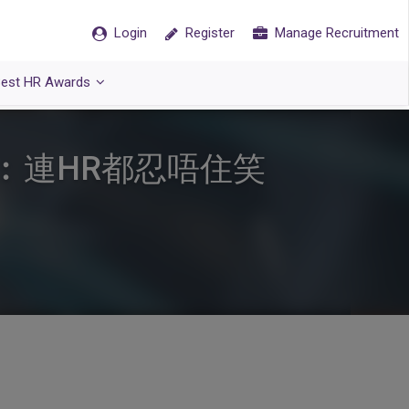
Login
Register
Manage Recruitment
est HR Awards
︰連HR都忍唔住笑