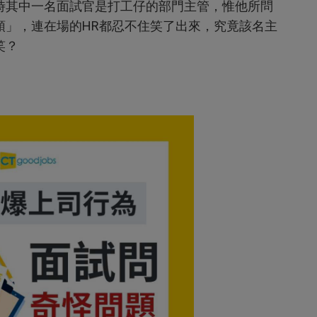
時其中一名面試官是打工仔的部門主管，惟他所問
頭」，連在場的HR都忍不住笑了出來，究竟該名主
笑？