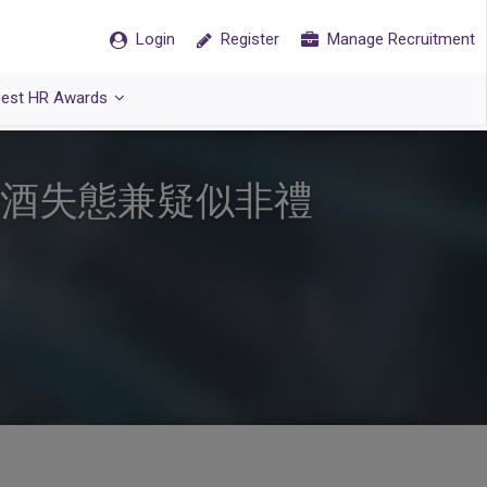
Login
Register
Manage Recruitment
est HR Awards
飲醉酒失態兼疑似非禮