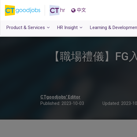
中文
Product & Services
HR Insight
Learning & Developmen
【職場禮儀】FG入
CTgoodjobs' Editor
Published:
2023-10-03
Updated:
2023-10