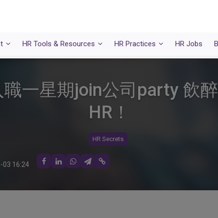
t
HR Tools & Resources
HR Practices
HR Jobs
B
職一星期join公司party 
HR！
HR Secrets
-03 16:24