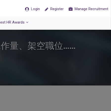
Login
Register
Manage Recruitment
est HR Awards
作量、架空職位……