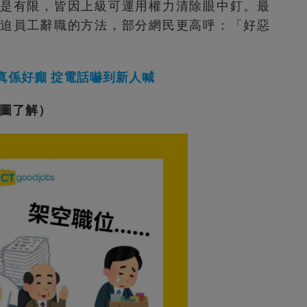
是有限，皆因上級可運用權力清除眼中釘。最
迫員工辭職的方法，部分網民更高呼：「好惡
真係好癲 掟電話嚇到新人喊
按圖了解）