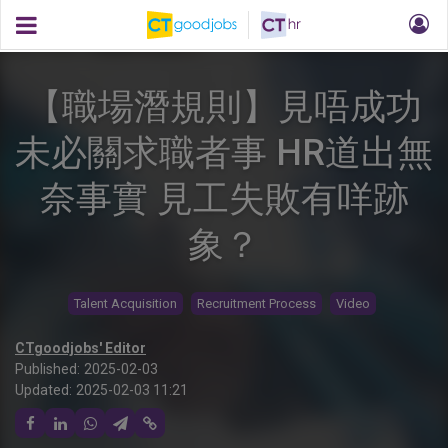
【職場潛規則】見唔成功
未必關求職者事 HR道出無
奈事實 見工失敗有咩跡
象？
Talent Acquisition
Recruitment Process
Video
CTgoodjobs' Editor
Published:
2025-02-03
Updated:
2025-02-03 11:21