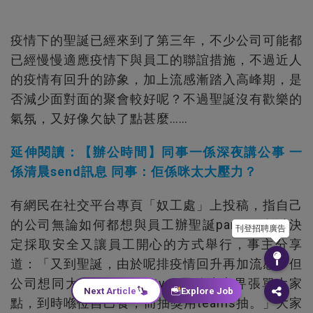
疫情下的聖誕已經來到了第三年，不少公司可能都
已經慢慢適應疫情下與員工的聯誼措施，不過近人
的疫情有回升的跡象，加上流感漸踏入高峰期，是
否減少面對面的聚會較好呢？不過聖誕沒有歡樂的
氣氛，又好像欠缺了點甚麼……
延伸閱讀：【辦公時間】同事一係深夜講公事 一
係清晨send訊息 同事：佢係咪太大壓力？
有網民在社交平台專頁「奴工處」上投稿，指自己
的公司無論如何都想與員工辦聖誕party，所以決
刊登招聘廣告
定採取安全又讓員工開心的方式舉行，事主分享
道：「又到聖誕，由於呢排疫情回升再加流感，但
公司想同大家搞聖誕party，最後決定畀張單大家
Next Article
Explore Job
點，到時喺位自己食，而抽獎用teams抽。」大家