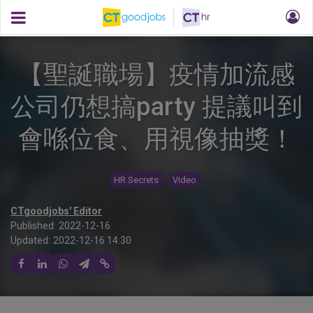
【聖誕職場】疫情加流感
公司仍想搞party 提議叫到
會喺位食、用視像抽獎！
HR Secrets
Video
CTgoodjobs' Editor
Published:
2022-12-16
Updated:
2022-12-16 14:30