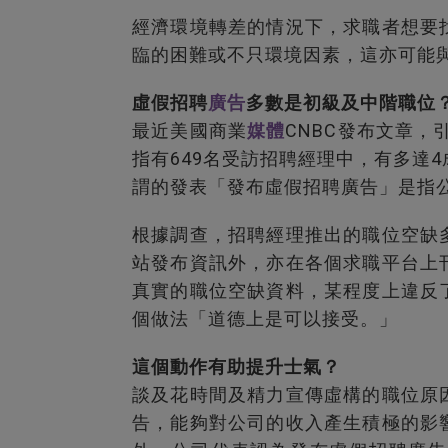
經濟環境轉差的情況下，求職者想要
臨的困難或不只環境因素，這亦可能
虛假招聘
廣告
多數是初級及中階職位
最近美國商業
媒體
CNBC發布文章，引述
指有649名受訪招聘經理中，有多達
謂的發表「發布虛假招聘廣告」是指
根據調查，招聘經理推出的職位空缺
站發布資訊外，亦在各個求職平台上
真實的職位空缺資料，某程度上違反
個做法「道德上是可以接受。」
這個動作有助提升士氣？
談及花時間及精力宣傳虛構的職位原
告，能夠對公司的收入產生積極的影