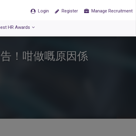
Login
Register
Manage Recruitment
est HR Awards
廣告！咁做嘅原因係