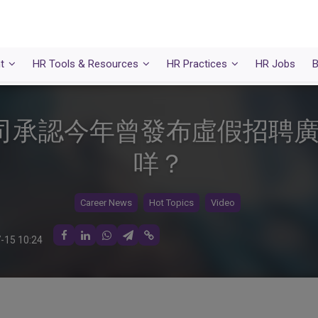
t
HR Tools & Resources
HR Practices
HR Jobs
B
司承認今年曾發布虛假招聘
咩？
Career News
Hot Topics
Video
-15 10:24