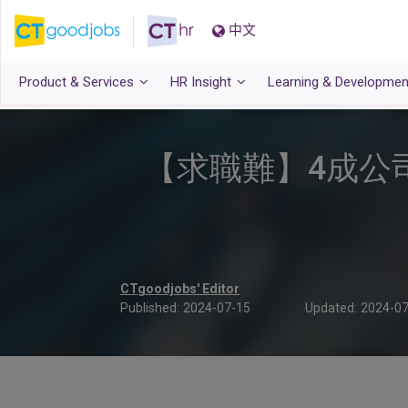
中文
Product & Services
HR Insight
Learning & Developmen
【求職難】4成公
CTgoodjobs' Editor
Published:
2024-07-15
Updated:
2024-07