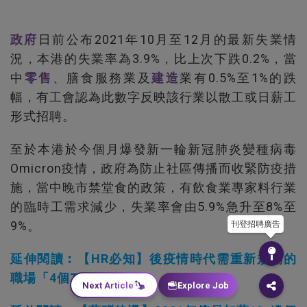
政府
日前公布2021年10月至12月的最新失業情
況，本港的失業率為3.9%，比上次下跌0.2%，當
中
零售
、膳食服務業及
建造
業有0.5%至1%的跌
幅，有工會認為此數字反映該行業以散工或日薪工
形式招聘。
至於本港於今個月爆發新一輪新冠肺炎變種病毒
Omicron疫情，政府為防止社區傳播而收緊防疫措
施，當中晚市禁堂食的政策，有飲食業專家料行業
的臨時工需求減少，失業率會由5.9%急升至8%至
9%。
刊登招聘廣告
延伸閱讀︰【HR必知】後疫情時代需重新規劃的
職場「4個T」
Next Article
Explore Job