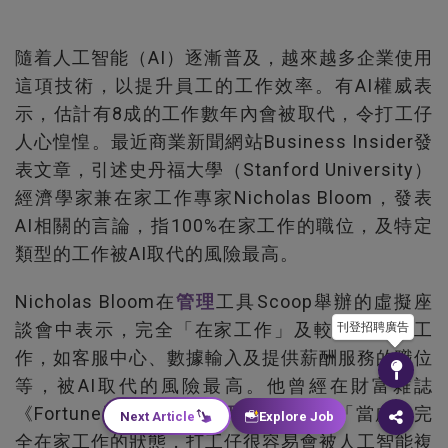
隨着人工智能（AI）逐漸普及，越來越多企業使用
這項技術，以提升員工的工作效率。有AI權威表
示，估計有8成的工作數年內會被取代，令打工仔
人心惶惶。最近商業新聞網站Business Insider發
表文章，引述史丹福大學（Stanford University）
經濟學家兼在家工作專家Nicholas Bloom，發表
AI相關的言論，指100%在家工作的職位，及特定
類型的工作被AI取代的風險最高。
Nicholas Bloom在
管理
工具Scoop舉辦的虛擬座
談會中表示，完全「在家工作」及較低水平的工
刊登招聘廣告
作，如客服中心、數據輸入及提供薪酬服務的職位
等，被AI取代的風險最高。他曾經在財富雜誌
《Fortune》舉辦的學術
研究
會提及，「當處於完
Next Article
Explore Job
全在家工作的狀態，打工仔很容易會被人工智能複