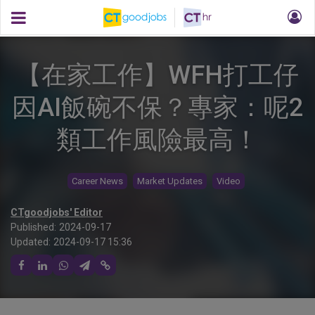
【在家工作】WFH打工仔
因AI飯碗不保？專家：呢2
類工作風險最高！
Career News
Market Updates
Video
CTgoodjobs' Editor
Published:
2024-09-17
Updated:
2024-09-17 15:36