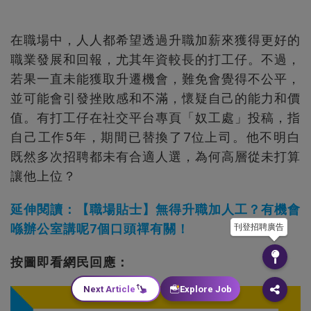
在職場中，人人都希望透過升職加薪來獲得更好的
職業發展和回報，尤其年資較長的打工仔。不過，
若果一直未能獲取升遷機會，難免會覺得不公平，
並可能會引發挫敗感和不滿，懷疑自己的能力和價
值。有打工仔在社交平台專頁「奴工處」投稿，指
自己工作5年，期間已替換了7位上司。他不明白
既然多次招聘都未有合適人選，為何高層從未打算
讓他上位？
延伸閱讀：【職場貼士】無得升職加人工？有機會
喺辦公室講呢7個口頭禪有關！
刊登招聘廣告
按圖即看網民回應：
Next Article
Explore Job