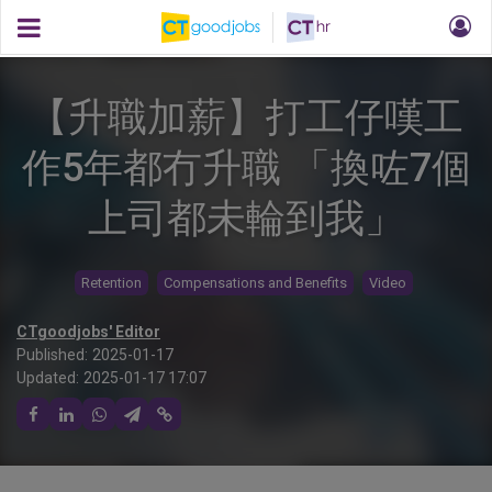
【升職加薪】打工仔嘆工
作5年都冇升職 「換咗7個
上司都未輪到我」
Retention
Compensations and Benefits
Video
CTgoodjobs' Editor
Published:
2025-01-17
Updated:
2025-01-17 17:07