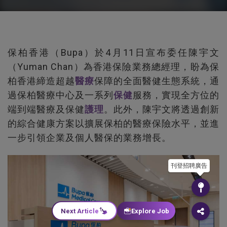
保柏香港（Bupa）於4月11日宣布委任陳宇文
（Yuman Chan）為香港保險業務總經理，盼為保
柏香港締造超越
醫療
保障的全面醫健生態系統，通
過保柏醫療中心及一系列
保健
服務，實現全方位的
端到端醫療及保健
護理
。此外，陳宇文將透過創新
的綜合健康方案以擴展保柏的醫療保險水平，並進
一步引領企業及個人醫保的業務增長。
刊登招聘廣告
Next Article
Explore Job