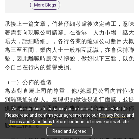
More Blogs
承接上一篇文章，倘若仔細考慮後決定轉工，意味
著需要向現職公司請辭。在香港，人力巿場「話大
唔大，話細唔細」，各行各業的龍頭公司數目大概
為三至五間，業內人士一般相互認識，亦會保持聯
繫，因此離職時應保持禮貌，做好以下三點，以免
令自己在行內的聲譽受損。
（一）公佈的禮儀
為表對直屬上司的尊重，他/她應是公司內首位收
到離職通知的人。最理想的做法是進行面談，並提
供辭職信作正式通知，亦應與上司商量合適的公佈
We use cookies to enhance your experience on our website.
Please read and confirm your agreement to our
Privacy Policy
and
方式及時間，讓團隊成員及早進行工作安排，以免
Terms and Conditions
before continue to browse our website.
影響工作進度。
Read and Agreed