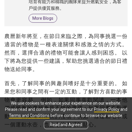
培育有能力和稱職的團隊來提升燃氣安全，為客
戶提供優質服務。
More Blogs
農曆新年將至，在節日來臨之際，為同事挑選一份
適當的禮物是一種表達關懷和感激之情的方式。
然而，選擇合適的禮物可能會讓人感到困惑。 以
下將為您提供一些建議，幫助您挑選適合的節日禮
物送給同事。
首先，了解同事的興趣與嗜好是十分重要的。 如
果您和同事之間有一定的互動，了解對方喜歡的事
物會更容易。 例如，如果同事喜歡閱讀，一本他
We use cookies to enhance your experience on our website.
們感興趣的書籍會是不錯的選擇；如果同事喜歡運
Please read and confirm your agreement to our
Privacy Policy
and
動，一份與運動相關的禮物，例如一條運動毛巾或
Terms and Conditions
before continue to browse our website.
一個運動水壺，也會令他們感到貼心。
Read and Agreed