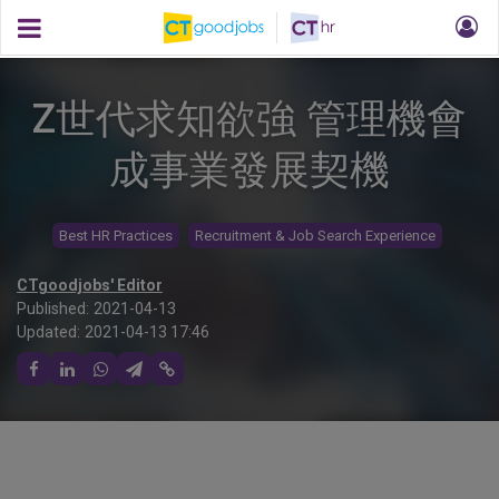
Z世代求知欲強 管理機會
成事業發展契機
Best HR Practices
Recruitment & Job Search Experience
CTgoodjobs' Editor
Published:
2021-04-13
Updated:
2021-04-13 17:46