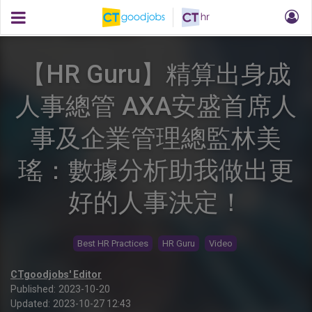
【HR Guru】精算出身成
人事總管 AXA安盛首席人
事及企業管理總監林美
瑤：數據分析助我做出更
好的人事決定！
Best HR Practices
HR Guru
Video
CTgoodjobs' Editor
Published:
2023-10-20
Updated:
2023-10-27 12:43