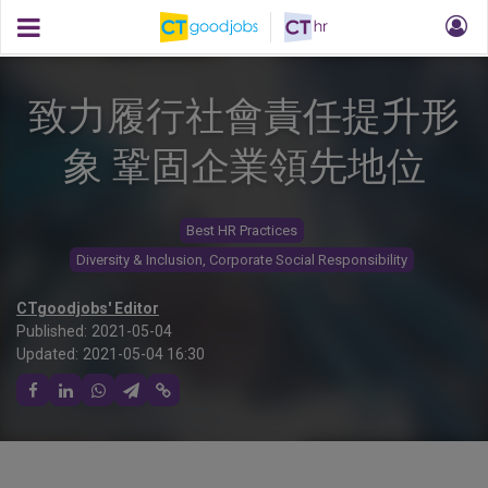
致力履行社會責任提升形
象 鞏固企業領先地位
Best HR Practices
Diversity & Inclusion, Corporate Social Responsibility
CTgoodjobs' Editor
Published:
2021-05-04
Updated:
2021-05-04 16:30