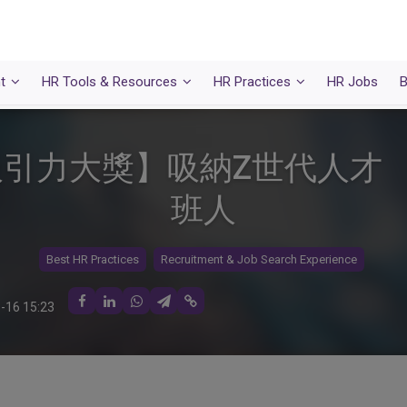
t
HR Tools & Resources
HR Practices
HR Jobs
B
吸引力大獎】吸納Z世代人才 
班人
Best HR Practices
Recruitment & Job Search Experience
-16 15:23