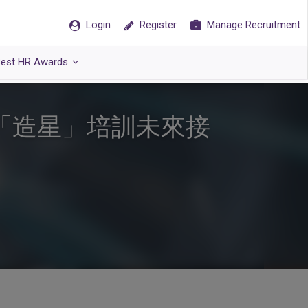
Login
Register
Manage Recruitment
est HR Awards
「造星」培訓未來接