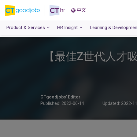
中文
Product & Services
HR Insight
Learning & Developmen
【最佳Z世代人才
CTgoodjobs' Editor
Published:
2022-06-14
Updated:
2022-11