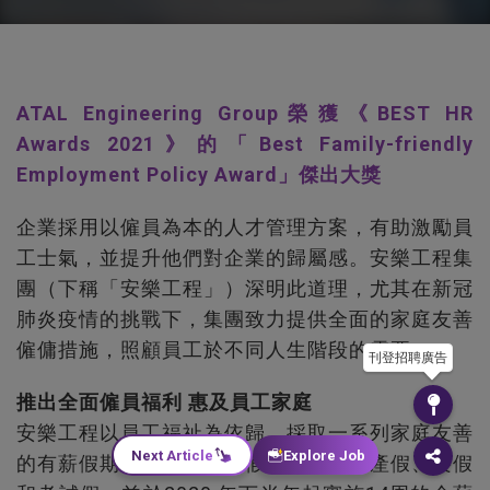
ATAL Engineering Group榮獲《BEST HR
Awards 2021》的「Best Family-friendly
Employment Policy Award」傑出大獎
企業採用以僱員為本的人才管理方案，有助激勵員
工士氣，並提升他們對企業的歸屬感。安樂工程集
團（下稱「安樂工程」）深明此道理，尤其在新冠
肺炎疫情的挑戰下，集團致力提供全面的家庭友善
僱傭措施，照顧員工於不同人生階段的需要。
刊登招聘廣告
推出全面僱員福利 惠及員工家庭
安樂工程以員工福祉為依歸，採取一系列家庭友善
Next Article
Explore Job
的有薪假期安排，例如婚假、產假、陪產假、喪假