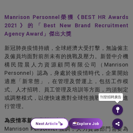
Manrison Personnel榮獲《BEST HR Awards
2021》的「Best New Brand Recruitment
Agency Award」傑出大獎
新冠肺炎疫情持續，全球經濟大受打擊，無論僱主
及僱員均面對前所未有的挑戰及壓力。新晉中介機
構民陞晨人力資源顧問有限公司（Manrison
Personnel）認為，身處於後疫情時代，企業開始
適應「新常態」，在管理及營運上，包括工作模
式、人才招聘、員工管理及培訓等方面，均須制定
或調整模式，以便快速應對全球性挑戰及有效地進
刊登招聘廣告
行管理。
為疫情革新企業營運方針
Next Article
Explore Job
Manrison Personnel 強調，人力資源部門需要為