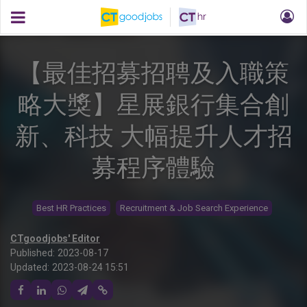
【最佳招募招聘及入職策
略大獎】星展銀行集合創
新、科技 大幅提升人才招
募程序體驗
Best HR Practices
Recruitment & Job Search Experience
CTgoodjobs' Editor
Published:
2023-08-17
Updated:
2023-08-24 15:51