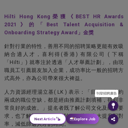
Hilti Hong Kong榮獲《BEST HR Awards
2021》的「Best Talent Acquisition &
Onboarding Strategy Award」金獎
針對行業的特性，善用不同的招聘策略更能有效吸
納合適人才，喜利得(香港) 有限公司 ( 下稱
「Hilti」) 就專注於透過「人才舉薦計劃」，由現
職員工引薦親友加入企業，成功率比一般的招聘方
式高外，亦為公司帶來很大裨益。
人力資源經理湯立基( LK ) 表示：「目前公司大約
刊登招聘廣告
兩成的職位空缺，都是經由推薦計劃填補，得到非
常良好的成效。」提名者既了解公司文化及崗位要
求，也了解被推薦人的經驗，因此能大大提升配對
Next Article
Explore Job
率，減低篩選人才的時間。