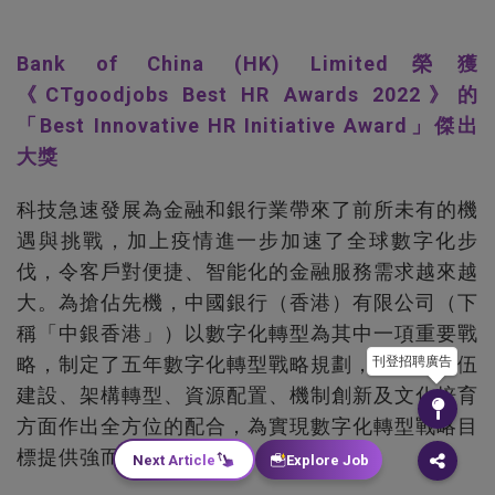
Bank of China (HK) Limited榮獲
《CTgoodjobs Best HR Awards 2022》的
「Best Innovative HR Initiative Award」傑出
大獎
科技急速發展為金融和銀行業帶來了前所未有的機
遇與挑戰，加上疫情進一步加速了全球數字化步
伐，令客戶對便捷、智能化的金融服務需求越來越
大。為搶佔先機，中國銀行（香港）有限公司（下
稱「中銀香港」）以數字化轉型為其中一項重要戰
略，制定了五年數字化轉型戰略規劃，從人才隊伍
刊登招聘廣告
建設、架構轉型、資源配置、機制創新及文化培育
方面作出全方位的配合，為實現數字化轉型戰略目
標提供強而有力的支撐。
Next Article
Explore Job