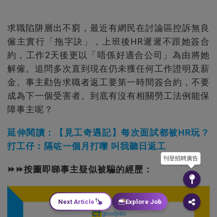
求職陷阱層出不窮，最近有網民在討論區控訴無良
僱主實行「拖字訣」，上班後HR遲遲不跟她簽合
約，工作2天後更以「唔係好適合公司」為由將她
解僱。追問多次直到現在仍未獲任何工作證明及薪
金。事主勸告求職者返工要第一時間簽合約，不要
成為下一個受害者。到底有沒有相關勞工法例能保
障事主呢？
延伸閱讀：【見工奇遇記】每次面試都被HR玩？
打工仔︰隔咗一個月打嚟 叫我聽日返工
刊登招聘廣告
⏩⏩按圖即睇事主疑似被騙的經歷：
Next Article
Explore Job