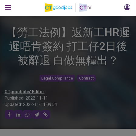
【勞工法例】返新工HR遲
遲唔肯簽約 打工仔2日後
被辭退 白做無糧出？
Legal Compliance
Contract
CTgoodjobs' Editor
Published:
2022-11-11
Updated:
2022-11-11 09:54