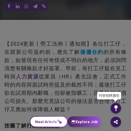
【2024更新丨勞工法例丨通知期】各位打工仔，
在跟新公司簽約前，應先了解
僱傭合約
的所有條
款，如發現有任何奇怪或不明白的地方，必須詢問
清楚有關條款才好簽署。早前，有打工仔疑在見工
時與
人力資源
從業員（HR）產生誤會，正式工作
時的內容與面試時所提及的截然不同；最後打工仔
欲在試用期內辭職，但卻被指曠工，且要賠錢補償
刊登招聘廣告
公司損失。那麼究竟該公司的做法是否合理？打工
仔又應如何保障個人權益？
Next Article
Explore Job
按圖了解打工仔的經歷︰