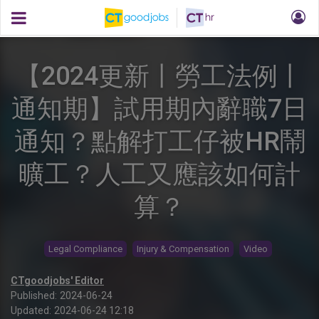
【2024更新丨勞工法例丨
通知期】試用期內辭職7日
通知？點解打工仔被HR鬧
曠工？人工又應該如何計
算？
Legal Compliance
Injury & Compensation
Video
CTgoodjobs' Editor
Published:
2024-06-24
Updated:
2024-06-24 12:18