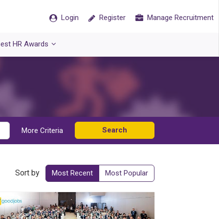
Login
Register
Manage Recruitment
est HR Awards
Search
More Criteria
Sort by
Most Recent
Most Popular