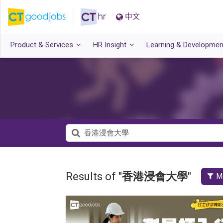
中文
Product & Services
HR Insight
Learning & Developmen
Results of "
香港浸會大學
"
Mo