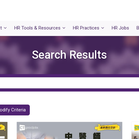
t
HR Tools & Resources
HR Practices
HR Jobs
B
Search Results
dify Criteria