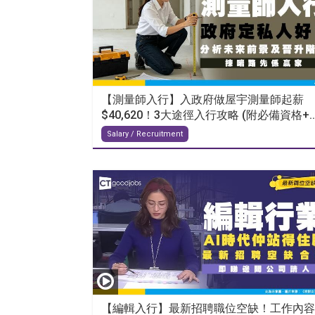
【測量師入行】入政府做屋宇測量師起薪
$40,620！3大途徑入行攻略 (附必備資格+..
Salary / Recruitment
【編輯入行】最新招聘職位空缺！工作內容