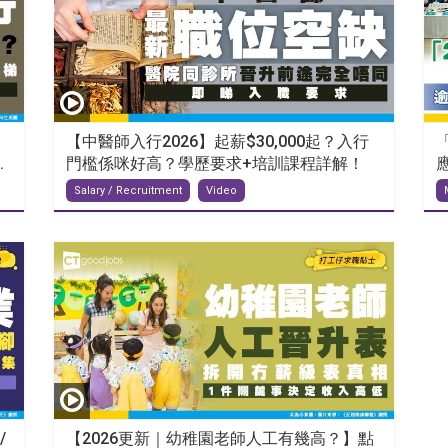
【中醫師入行2026】起薪$30,000起？入行
.
門檻係咪好高？學歷要求+培訓課程詳解！
應
Salary / Recruitment
Video
/
【2026更新｜幼稚園老師人工有幾高？】點