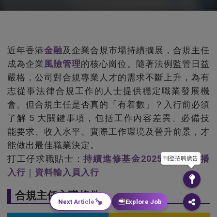
近年香港
金融
及企業合規市場持續擴展，合規主任
成為企業
風險管理
的核心崗位。隨著法例監管日益
嚴格，公司對合規專業人才的需求不斷上升，為有
志從事法律合規工作的人士提供穩定職業發展機
會。但合規主任是否真的「有着數」？入行前必須
了解 5 大關鍵事項，包括工作內容差異、必備技
能要求、收入水平、實際工作環境及晉升前景，才
能做出最佳職業決定。
打工仔求職貼士：
持續進修基金2025
｜
新聞主播
刊登招聘廣告
入行
｜
資料輸入員入行
合規主任入職條件
Next Article
Explore Job