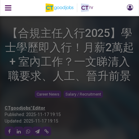
【合規主任入行2025】學
士學歷即入行！月薪2萬起
+ 室內工作？一文睇清入
職要求、人工、晉升前景
Career News
Salary / Recruitment
CTgoodjobs' Editor
Published:
2025-11-17 19:15
Updated:
2025-11-17 19:15