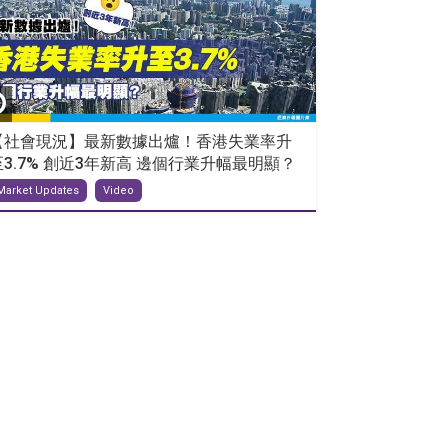
【社會現況】最新數據出爐！香港失業率升
至3.7% 創近3年新高 邊個行業升幅最明顯？
Market Updates
Video