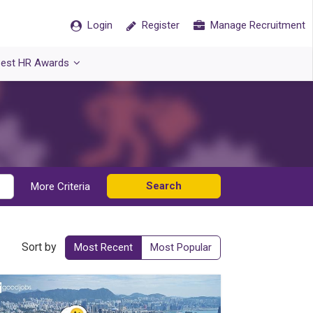
Login
Register
Manage Recruitment
est HR Awards
Search
More Criteria
Sort by
Most Recent
Most Popular