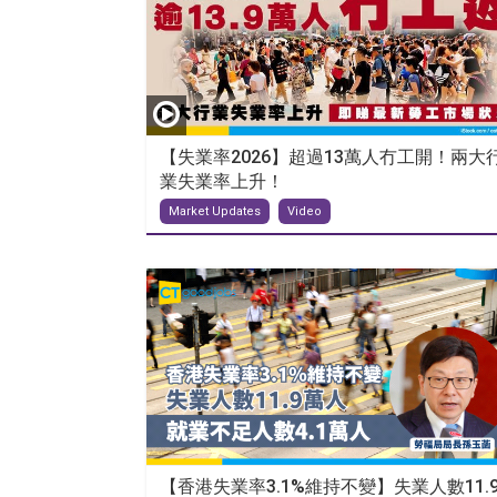
【失業率2026】超過13萬人冇工開！兩大
業失業率上升！
Market Updates
Video
【香港失業率3.1%維持不變】失業人數11.