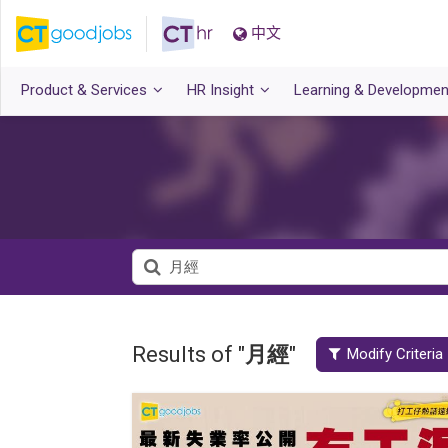
中文
Product & Services
HR Insight
Learning & Developmen
Results of "
月經
"
Modify Criteria