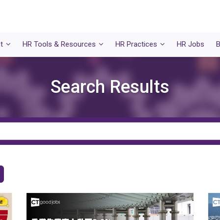
t
HR Tools & Resources
HR Practices
HR Jobs
B
Search Results