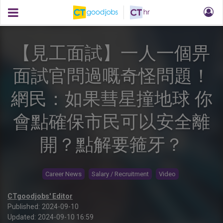
【見工面試】一人一個畀
面試官問過嘅奇怪問題！
網民：如果彗星撞地球 你
會點確保市民可以安全離
開？點解要箍牙？
Career News
Salary / Recruitment
Video
CTgoodjobs' Editor
Published:
2024-09-10
Updated:
2024-09-10 16:59