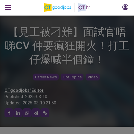
【見工被刁難】面試官唔
睇CV 仲要瘋狂開火！打工
仔爆喊半個鐘！
Career News
Hot Topics
Video
CTgoodjobs' Editor
Published:
2025-03-10
Updated:
2025-03-10 21:50