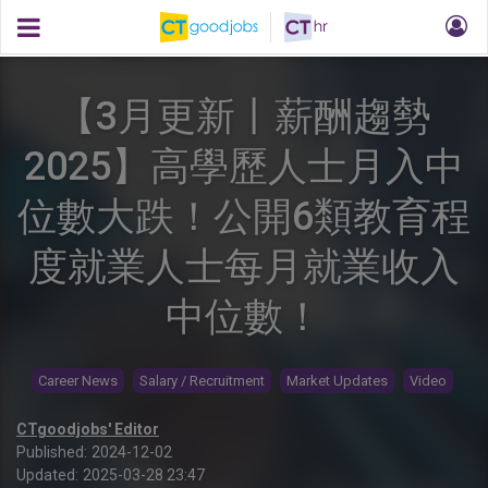
【3月更新丨薪酬趨勢
2025】高學歷人士月入中
位數大跌！公開6類教育程
度就業人士每月就業收入
中位數！
Career News
Salary / Recruitment
Market Updates
Video
CTgoodjobs' Editor
Published:
2024-12-02
Updated:
2025-03-28 23:47