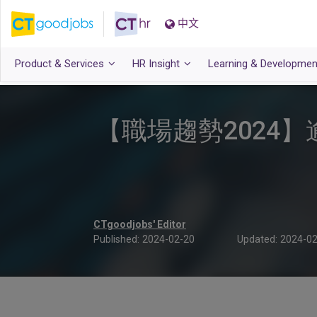
中文
Product & Services
HR Insight
Learning & Developmen
【職場趨勢2024
CTgoodjobs' Editor
Published:
2024-02-20
Updated:
2024-02