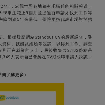
2024年，宏觀世界各地都有求職難的相關報道，
佛大學畢生花上9個月並提逾百申請才找到工作等
率降到逾5年來最低，學院更指代表市場對於招
根據履歷網站Standout CV的最新調查，受
個人資料、技能及經驗等說謊，以得到工作。調查
2月正在就業的人士，最後收集共2,102份結果
有1,349人表示自己曾經在CV或求職申請人說謊，
點圖了解更多）