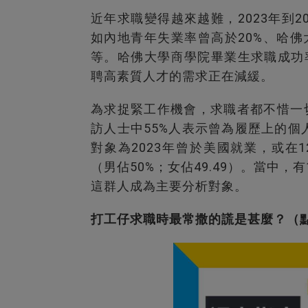
近年求職變得越來越難，2023年到
如內地青年失業率曾高於20%、哈
等。哈佛大學商學院畢業生求職成功
聘高素質人才的需求正在減緩。
為求捉緊工作機會，求職者都不惜一切。
訪人士中55%人表示曾為履歷上的
對象為2023年曾於美國就業，或在1
（男佔50%；女佔49.49）。當中，
這群人成為主要分析對象。
打工仔求職時最常撒的謊是甚麼？（