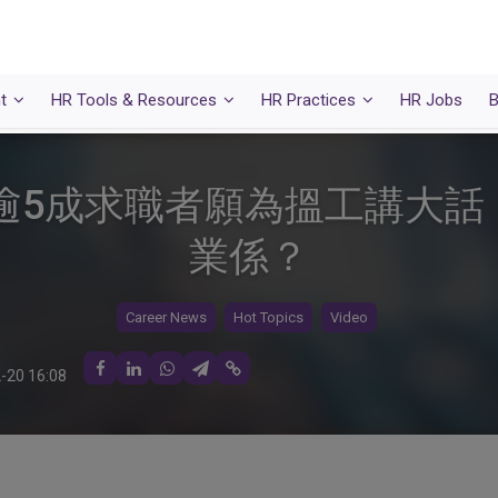
t
HR Tools & Resources
HR Practices
HR Jobs
B
】逾5成求職者願為搵工講大
業係？
Career News
Hot Topics
Video
-20 16:08