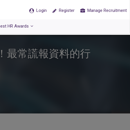
Login
Register
Manage Recruitment
est HR Awards
話！最常謊報資料的行