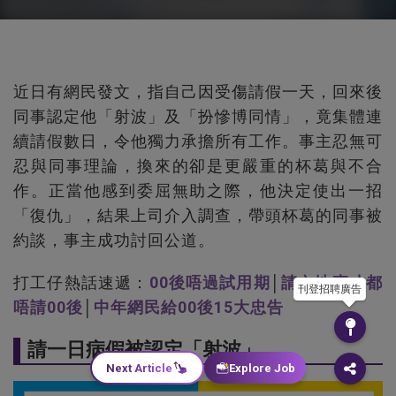
近日有網民發文，指自己因受傷請假一天，回來後
同事認定他「射波」及「扮慘博同情」，竟集體連
續請假數日，令他獨力承擔所有工作。事主忍無可
忍與同事理論，換來的卻是更嚴重的杯葛與不合
作。正當他感到委屈無助之際，他決定使出一招
「復仇」，結果上司介入調查，帶頭杯葛的同事被
約談，事主成功討回公道。
打工仔熱話速遞：
00後唔過試用期
│
請內地專才都
刊登招聘廣告
唔請00後
│
中年網民給00後15大忠告
請一日病假被認定「射波」
Next Article
Explore Job