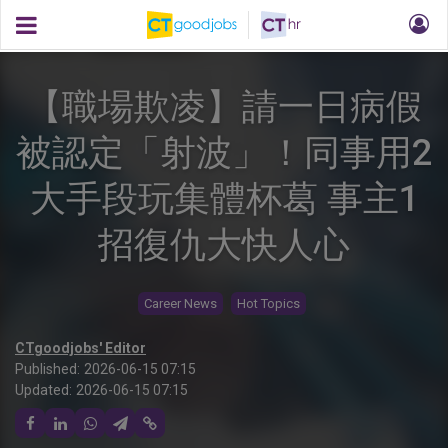
【職場欺凌】請一日病假
被認定「射波」！同事用2
大手段玩集體杯葛 事主1
招復仇大快人心
Career News
Hot Topics
CTgoodjobs' Editor
Published:
2026-06-15 07:15
Updated:
2026-06-15 07:15