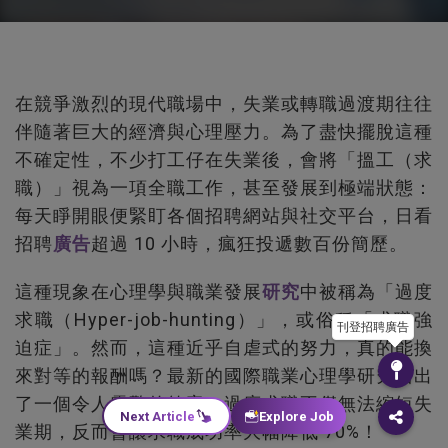
在競爭激烈的現代職場中，失業或轉職過渡期往往
伴隨著巨大的經濟與心理壓力。為了盡快擺脫這種
不確定性，不少打工仔在失業後，會將「搵工（求
職）」視為一項全職工作，甚至發展到極端狀態：
每天睜開眼便緊盯各個招聘網站與社交平台，日看
招聘
廣告
超過 10 小時，瘋狂投遞數百份簡歷。
這種現象在心理學與職業發展
研究
中被稱為「過度
求職（Hyper-job-hunting）」，或俗稱「求職強
刊登招聘廣告
迫症」。然而，這種近乎自虐式的努力，真的能換
來對等的報酬嗎？最新的國際職業心理學研究給出
了一個令人震驚的答案：過度求職不僅無法縮短失
Next Article
Explore Job
業期，反而會讓求職成功率大幅降低 70%！