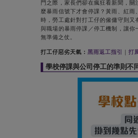
門之際，家長們卻在瘋狂看新聞，關
麼暴雨信號下才會停課？黃雨、紅雨
時，勞工處針對打工仔的僱傭守則又
與職場的暴雨停課／停工機制，讓你
無準備之仗。
打工仔惡劣天氣：
黑雨返工指引
｜
打
學校停課與公司停工的準則不