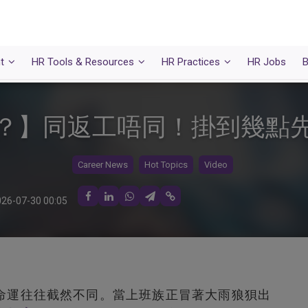
t
HR Tools & Resources
HR Practices
HR Jobs
B
？】同返工唔同！掛到幾點
Career News
Hot Topics
Video
26-07-30 00:05
命運往往截然不同。當上班族正冒著大雨狼狽出