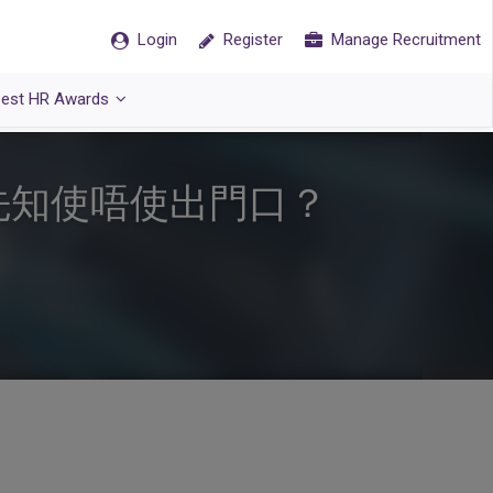
Login
Register
Manage Recruitment
est HR Awards
先知使唔使出門口？