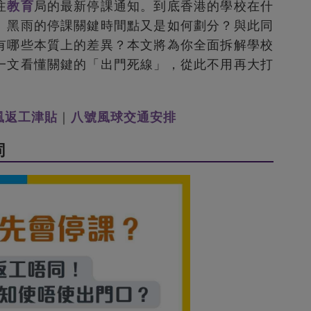
注
教育
局的最新停課通知。到底香港的學校在什
、黑雨的停課關鍵時間點又是如何劃分？與此同
有哪些本質上的差異？本文將為你全面拆解學校
一文看懂關鍵的「出門死線」，從此不用再大打
風返工津貼
｜
八號風球交通安排
同