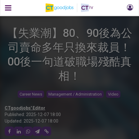
【失業潮】80、90後為公
司賣命多年只換來裁員！
00後一句道破職場殘酷真
相！
Career News
Management / Administration
Video
CTgoodjobs' Editor
Published:
2025-12-07 18:00
Updated:
2025-12-07 18:00