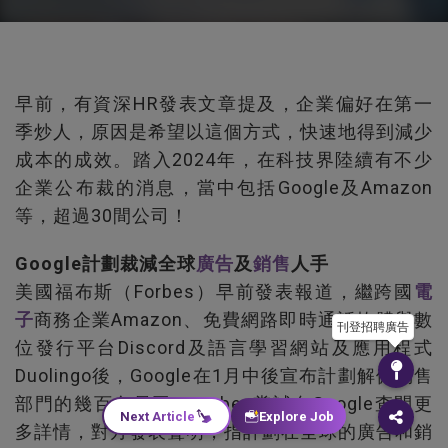
早前，有資深HR發表文章提及，企業偏好在第一
季炒人，原因是希望以這個方式，快速地得到減少
成本的成效。踏入2024年，在科技界陸續有不少
企業公布裁的消息，當中包括Google及Amazon
等，超過30間公司！
Google計劃裁減全球
廣告
及
銷售
人手
美國福布斯（Forbes）早前發表報道，繼跨國
電
子
商務企業Amazon、免費網路即時通話軟體與數
刊登招聘廣告
位發行平台Discord及語言學習網站及應用程式
Duolingo後，Google在1月中後宣布計劃解僱銷售
部門的幾百名員工。Forbes嘗試向Google查問更
Next Article
Explore Job
多詳情，對方發表聲明，指計劃在全球的廣告和銷