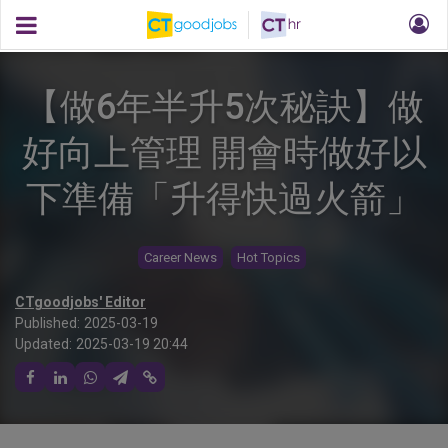
【做6年半升5次秘訣】做
好向上管理 開會時做好以
下準備「升得快過火箭」
Career News
Hot Topics
CTgoodjobs' Editor
Published:
2025-03-19
Updated:
2025-03-19 20:44