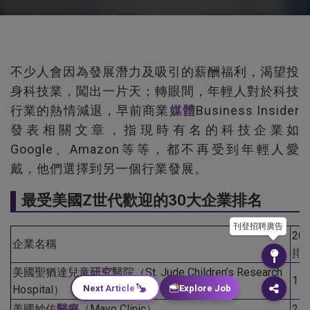
不少人會因為發展潛力及吸引的薪酬福利，渴望投
身科技業，闖出一片天；轉眼間，年輕人對於科技
行業的熱情減退，早前商業
媒體
Business Insider
發表相關文章，指現時有名的科技企業如
Google、Amazon等等，都不再受到年輕人愛
戴，他們選擇到另一個行業發展。
最受美國Z世代歡迎的30大企業排名
刊登招聘廣告
20
企業名稱
排
美國聖猶達兒童
研究
醫院（St. Jude Children’s Research
1
Hospital）
Next Article
Explore Job
美國妙佑
醫療
（Mayo Clinic）
2