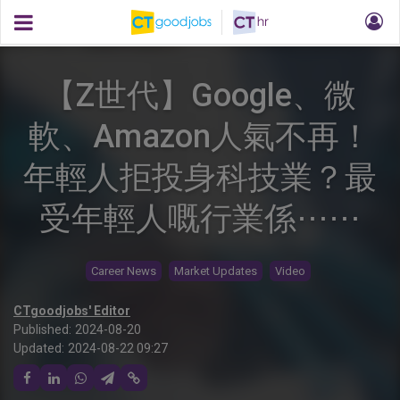
【Z世代】Google、微
軟、Amazon人氣不再！
年輕人拒投身科技業？最
受年輕人嘅行業係⋯⋯
Career News
Market Updates
Video
CTgoodjobs' Editor
Published:
2024-08-20
Updated:
2024-08-22 09:27