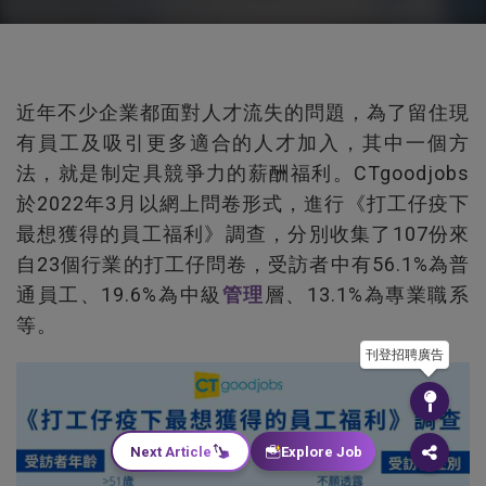
近年不少企業都面對人才流失的問題，為了留住現
有員工及吸引更多適合的人才加入，其中一個方
法，就是制定具競爭力的薪酬福利。CTgoodjobs
於2022年3月以網上問卷形式，進行《打工仔疫下
最想獲得的員工福利》調查，分別收集了107份來
自23個行業的打工仔問卷，受訪者中有56.1%為普
通員工、19.6%為中級
管理
層、13.1%為專業職系
等。
刊登招聘廣告
Next Article
Explore Job