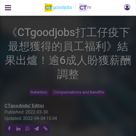
《CTgoodjobs打工仔疫下
最想獲得的員工福利》結
果出爐！逾6成人盼獲薪酬
調整
Retention
Compensations and Benefits
CTgoodjobs' Editor
Published:
2022-03-30
Updated:
2022-04-04 15:04