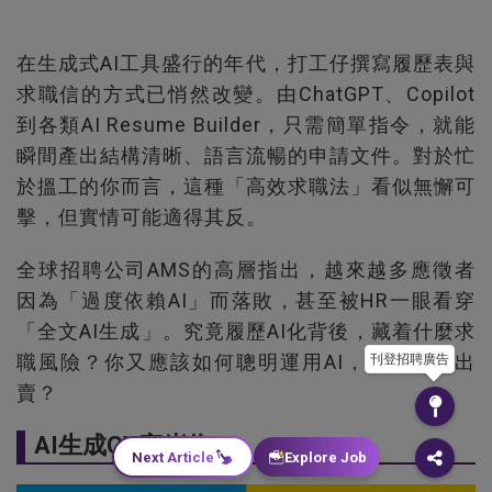
在生成式AI工具盛行的年代，打工仔撰寫履歷表與
求職信的方式已悄然改變。由ChatGPT、Copilot
到各類AI Resume Builder，只需簡單指令，就能
瞬間產出結構清晰、語言流暢的申請文件。對於忙
於搵工的你而言，這種「高效求職法」看似無懈可
擊，但實情可能適得其反。
全球招聘公司AMS的高層指出，越來越多應徵者
因為「過度依賴AI」而落敗，甚至被HR一眼看穿
「全文AI生成」。究竟履歷AI化背後，藏着什麼求
職風險？你又應該如何聰明運用AI，而非被它出
刊登招聘廣告
賣？
AI生成CV穿崩位
Next Article
Explore Job