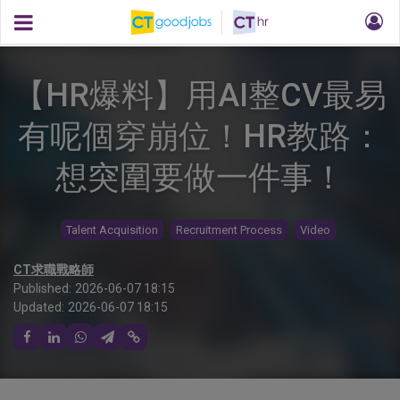
【HR爆料】用AI整CV最易
有呢個穿崩位！HR教路：
想突圍要做一件事！
Talent Acquisition
Recruitment Process
Video
CT求職戰略師
Published:
2026-06-07 18:15
Updated:
2026-06-07 18:15