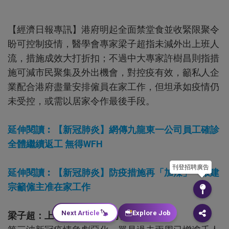
【經濟日報專訊】港府明起全面禁堂食並收緊限聚令
盼可控制疫情，醫學會專家梁子超指未減外出上班人
流，措施成效大打折扣；不過中大專家許樹昌則指措
施可減市民聚集及外出機會，對控疫有效，籲私人企
業配合港府盡量安排僱員在家工作，但坦承如疫情仍
未受控，或需以居家令作最後手段。
延伸閱讀︰【新冠肺炎】網傳九龍東一公司員工確診
全體繼續返工 無得WFH
刊登招聘廣告
延伸閱讀︰【新冠肺炎】防疫措施再「加辣」 張建
宗籲僱主准在家工作
Next Article
Explore Job
梁子超：上班族不減 措施打折扣