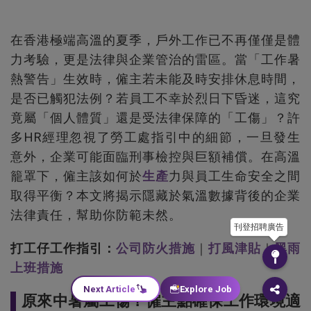
在香港極端高溫的夏季，戶外工作已不再僅僅是體
力考驗，更是法律與企業管治的雷區。當「工作暑
熱警告」生效時，僱主若未能及時安排休息時間，
是否已觸犯法例？若員工不幸於烈日下昏迷，這究
竟屬「個人體質」還是受法律保障的「工傷」？許
多HR經理忽視了勞工處指引中的細節，一旦發生
意外，企業可能面臨刑事檢控與巨額補償。在高溫
籠罩下，僱主該如何於
生產
力與員工生命安全之間
取得平衡？本文將揭示隱藏於氣溫數據背後的企業
法律責任，幫助你防範未然。
刊登招聘廣告
打工仔工作指引：
公司防火措施
｜
打風津貼
｜
黑雨
上班措施
Next Article
Explore Job
原來中暑屬工傷？僱主點確保工作環境適