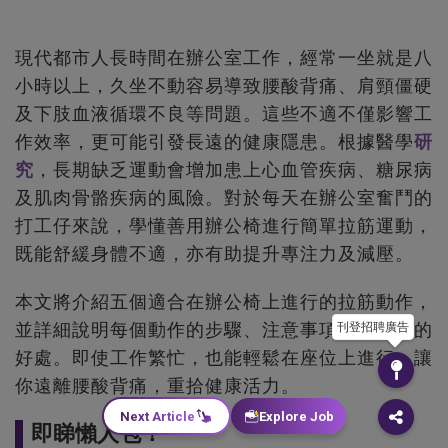
現代都市人長時間在辦公室工作，經常一坐就是八
小時以上，久坐不動容易導致腰酸背痛、肩頸僵硬
及下肢血液循環不良等問題。這些不適不僅影響工
作效率，更可能引發長遠的健康隱患。根據醫學
研
究
，長期缺乏運動會增加患上心血管疾病、糖尿病
及肌肉骨骼疾病的風險。對於每天在辦公室奮鬥的
打工仔來說，學懂善用辦公椅進行簡單拉筋運動，
既能舒緩身體不適，亦有助提升專注力及減壓。
本文將介紹五個適合在辦公椅上進行的拉筋動作，
並詳細說明每個動作的步驟、注意事項及其帶來的
刊登招聘廣告
好處。即使工作繁忙，也能輕鬆在座位上進行，讓
你遠離腰酸背痛，重拾健康活力。
Next Article
Explore Job
即睇懶人包！