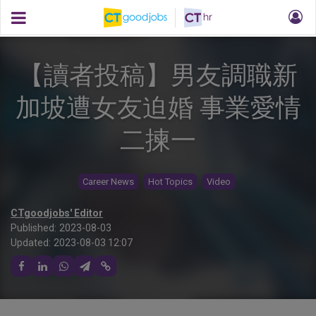
【讀者投稿】男友調職新
加坡遭女友迫婚 事業愛情
二揀一
Career News
Hot Topics
Video
CTgoodjobs' Editor
Published:
2023-08-03
Updated:
2023-08-03 12:07