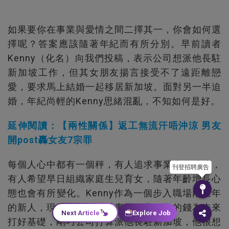
如果要你在事業與愛情之間二擇其一，你會如何選
擇呢？答案應該隨著年紀而有所分別。早前讀者
Kenny（化名）向我們投稿，表示公司想派他長駐
新加坡工作，但其女朋友揚言接受不了遠距離戀
愛，要求馬上結婚一起移居新加坡。面對另一半迫
婚，年紀尚輕的Kenny思緒混亂，不知如何是好。
延伸閱讀：【兩性關係】返工無流汗唔沖涼 男友
開post轟女友7宗罪
每個人心中都有一個秤，有人追求事業上的成功，
刊登招聘廣告
有人希望早日組織家庭生兒育女，隨著年齡增長心
態也會有所變化。Kenny作為一個步入職場兩三年
的新人，現在最想闖一番事業，賺更多的錢為未來
Next Article
Explore Job
打好基礎，剛巧公司打算派他長駐新加坡，他很想