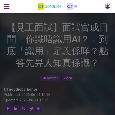
【見工面試】面試官成日
問「你識唔識用AI？」到
底「識用」定義係咩？點
答先畀人知真係識？
HR Secrets
Video
CTgoodjobs' Editor
Published:
2026-06-21 15:15
Updated:
2026-06-21 15:15