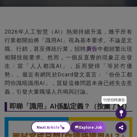
2026年人工智慧（AI）熱潮持續升溫，幾乎所有
行業都開始將「識用AI」視為基本要求。不論是文
職、行銷，甚至傳統行業，招聘
廣告
中都頻繁出現
相關技能要求。然而，一個反直覺的現象正在發
生：當「人人都識AI」，反而變得「等於冇優
勢」。最近有網民於Dcard發文直言：「份份工都
問你識唔識用AI」，質疑這條問題本身已經失去意
義，引發大量職場人共鳴與討論。
刊登招聘廣告
即睇「識用」AI係點定義？（按圖了解）
Next Article
Explore Job