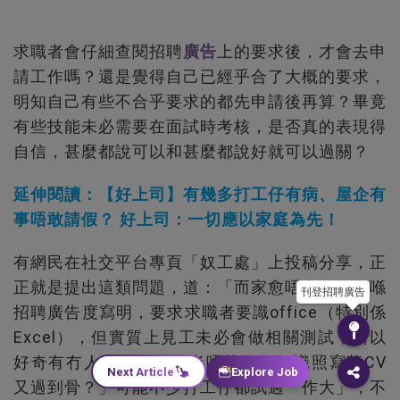
求職者會仔細查閱招聘
廣告
上的要求後，才會去申
請工作嗎？還是覺得自己已經乎合了大概的要求，
明知自己有些不合乎要求的都先申請後再算？畢竟
有些技能未必需要在面試時考核，是否真的表現得
自信，甚麼都說可以和甚麼都說好就可以過關？
延伸閱讀：【好上司】有幾多打工仔有病、屋企有
事唔敢請假？ 好上司：一切應以家庭為先！
有網民在社交平台專頁「奴工處」上投稿分享，正
正就是提出這類問題，道：「而家愈唔愈多工會喺
刊登招聘廣告
招聘廣告度寫明，要求求職者要識office（特別係
Excel），但實質上見工未必會做相關測試，所以
好奇有冇人明明唔識或者唔熟，但扮識照寫落CV
Next Article
Explore Job
又過到骨？」可能不少打工仔都試過「作大」，不