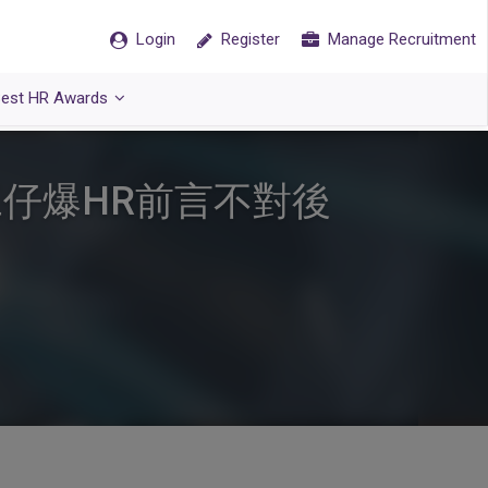
Login
Register
Manage Recruitment
est HR Awards
仔爆HR前言不對後