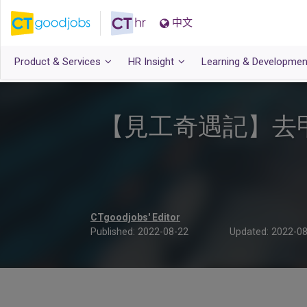
中文
Product & Services
HR Insight
Learning & Developmen
【見工奇遇記】去
CTgoodjobs' Editor
Published:
2022-08-22
Updated:
2022-08